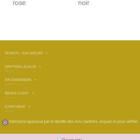
rose
noir
REVENTE / SUR MESURE
MENTIONS LÉGALES
29,99 €
VOS COMMANDES
Eventail
bois de
SERVICE CLIENT
bouleau
PAJARO
SUIVEZ-NOUS
Marchand approuvé par la Société des Avis Garantis,
cliquez ici pour vérifier
.