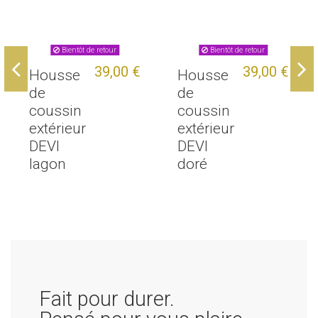
Bientôt de retour
Bientôt de retour
39,00 €
39,00 €
Housse
Housse
de
de
coussin
coussin
extérieur
extérieur
DEVI
DEVI
lagon
doré
Fait pour durer.