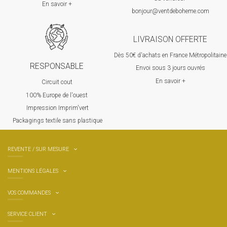
En savoir +
bonjour@ventdeboheme.com
LIVRAISON OFFERTE
Dès 50€ d'achats en France Métropolitaine
RESPONSABLE
Envoi sous 3 jours ouvrés
En savoir +
Circuit cout
100% Europ
e de l'ouest
Impression Imprim'vert
 P
ackagings textile sans plastique
REVENTE / SUR MESURE
MENTIONS LÉGALES
VOS COMMANDES
SERVICE CLIENT