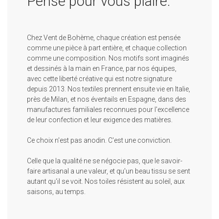
Pensé pour vous plaire.
Bientôt de retour
Bientôt de retour
Bientôt de retour
39,00 €
39,00 €
Housse de
Housse
Housse
coussin
de
de
Chez Vent de Bohème, chaque création est pensée
extérieur
coussin
coussin
comme une pièce à part entière, et chaque collection
TROPICAL doré
extérieur
extérieur
comme une composition. Nos motifs sont imaginés
LOTUS
LOTUS
39,00 €
et dessinés à la main en France, par nos équipes,
avec cette liberté créative qui est notre signature
doré
jaune
depuis 2013. Nos textiles prennent ensuite vie en Italie,
près de Milan, et nos éventails en Espagne, dans des
manufactures familiales reconnues pour l'excellence
de leur confection et leur exigence des matières.
Ce choix n'est pas anodin. C'est une conviction.
Celle que la qualité ne se négocie pas, que le savoir-
faire artisanal a une valeur, et qu'un beau tissu se sent
autant qu'il se voit. Nos toiles résistent au soleil, aux
saisons, au temps.