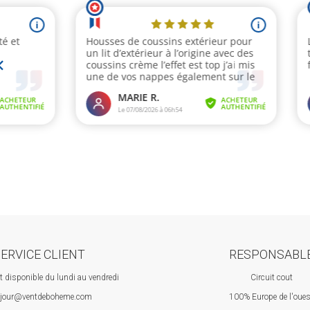
ERVICE CLIENT
RESPONSABL
nt disponible du lundi au vendredi
Circuit cout
jour@ventdeboheme.com
100% Europ
e de l'oue