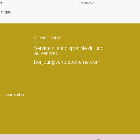
rt
En savoir +
astique
SERVICE CLIENT
Service client disponible du lundi
au vendredi
s
bonjour@ventdeboheme.com
ci pour vérifier
.