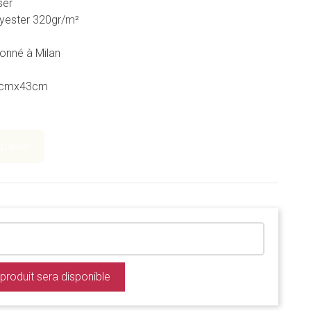
ser
olyester 320gr/m²
ionné à Milan
127cmx43cm
 panier
produit sera disponible