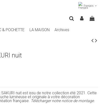
Français
C & POCHETTE
LA MAISON
Archives
KURI nuit
t SAKURI nuit est issu de notre collection été 2021. Cette
touche lumineuse et originale à votre décoration
Création française.
Télécharger notre notice de montage.