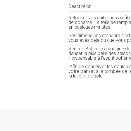
Description
Relooker vos chiliennes au fil
de bohème. La toile de rempla
en quelques minutes.
Ses dimensions standard s’ada
vous avez déjà ou que vous p
Vent de Bohème a imaginé des t
danser la plus belle des saison
indispensable à l'esprit bohèm
Afin de conserver les couleur
votre transat à la tombée de l
la lune et du soleil.