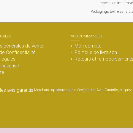
Impression Imprim've
 P
ackagings textile sans pl
ÉGALES
VOS COMMANDES
s générales de vente
Mon compte
de Confidentialité
Politique de livraison
légales
Retours et remboursement
 sécurisé
ite
Marchand approuvé par la Société des Avis Garantis,
cliquez i