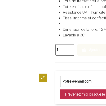
Toile de transat prêt-à-po
Toile en tissu extérieur p
Résistance UV – humidité
Tissé, imprimé et confect
Dimension de la toile: 
Lavable à 30°
Ajouter au
Prévenez moi lorsque le 