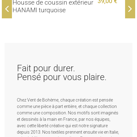
39,00 €
Housse de coussin extérieur
H
HANAMI turquoise
R
Bientôt de retour
Bientôt de retour
129,00 €
39,00 €
Housse de coussin extérieur
Transat HANAMI violet
H
HOLY violet
O
Fait pour durer.
Pensé pour vous plaire.
Chez Vent de Bohème, chaque création est pensée
comme une pièce à part entière, et chaque collection
comme une composition. Nos motifs sont imaginés
et dessinés à la main en France, par nos équipes,
avec cette liberté créative qui est notre signature
depuis 2013. Nos textiles prennent ensuite vie en Italie,