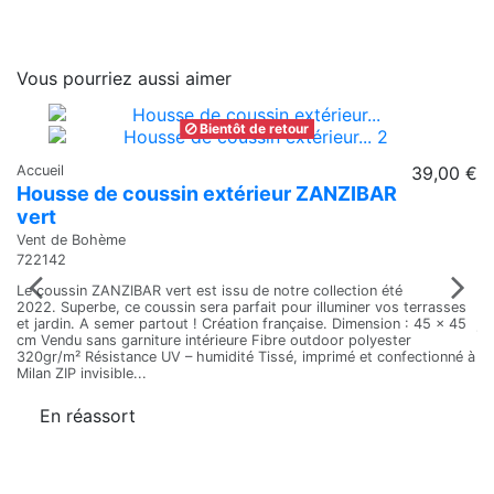
Vous pourriez aussi aimer
Bientôt de retour
Accueil
39,00 €
Ac
Housse de coussin extérieur ZANZIBAR
H
vert
n
Vent de Bohème
Ve
722142
72
Le coussin ZANZIBAR vert est issu de notre collection été
To
2022. Superbe, ce coussin sera parfait pour illuminer vos terrasses
à 
et jardin. A semer partout ! Création française. Dimension : 45 x 45
jo
cm Vendu sans garniture intérieure Fibre outdoor polyester
320gr/m² Résistance UV – humidité Tissé, imprimé et confectionné à
Milan ZIP invisible...
En réassort