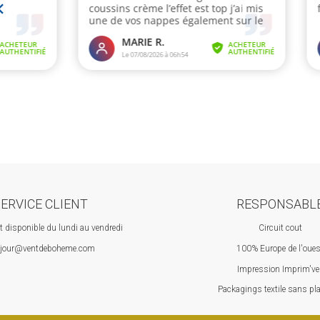
ERVICE CLIENT
RESPONSABL
nt disponible du lundi au vendredi
Circuit cout
jour@ventdeboheme.com
100% Europ
e de l'oue
Impression Imprim've
 P
ackagings textile sans pl