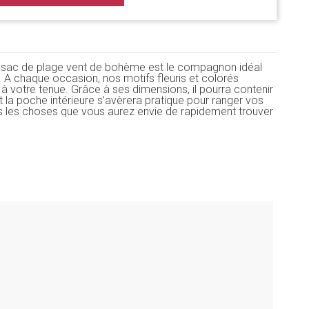
 le sac de plage vent de bohème est le compagnon idéal
. A chaque occasion, nos motifs fleuris et colorés
t à votre tenue. Grâce à ses dimensions, il pourra contenir
t la poche intérieure s’avèrera pratique pour ranger vos
es les choses que vous aurez envie de rapidement trouver