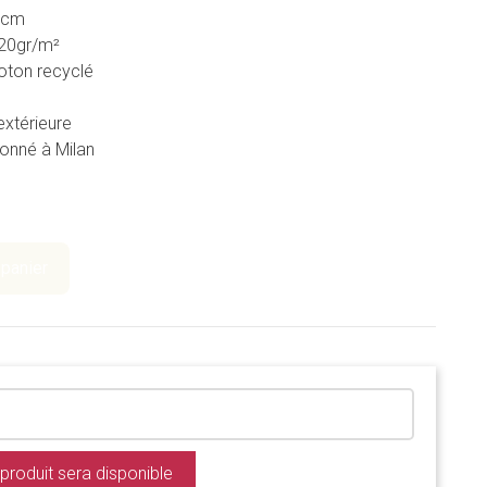
0 cm
320gr/m²
 coton recyclé
extérieure
ionné à Milan
 panier
produit sera disponible