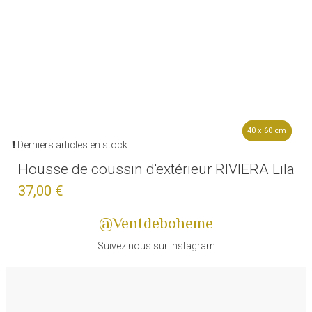
40 x 60 cm
40 x 60 cm
Derniers articles en stock
Housse de coussin d'extérieur RIVIERA Lila
37,00 €
@Ventdeboheme
Suivez nous sur Instagram