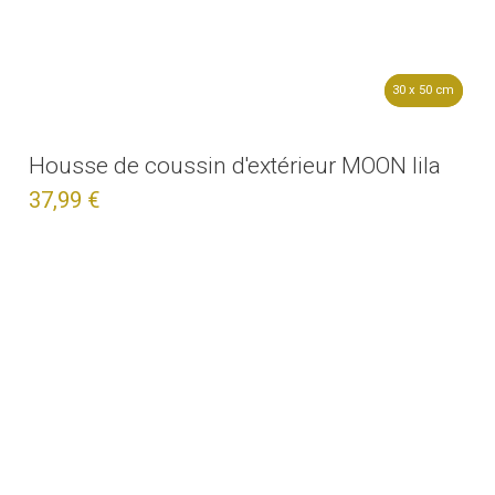
30 x 50 cm
30 x 50 cm
Housse de coussin d'extérieur MOON lila
37,99 €