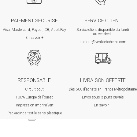
PAIEMENT SÉCURISÉ
SERVICE CLIENT
Visa, Mastercard, Paypal, CB, ApplePay
Service client disponible du lundi
au vendredi
En savoir +
bonjour@ventdeboheme.com
RESPONSABLE
LIVRAISON OFFERTE
Circuit cout
Dès 50€ d'achats en France Métropolitaine
100% Europ
e de l'ouest
Envoi sous 3 jours ouvrés
Impression Imprim'vert
En savoir +
 P
ackagings textile sans plastique
Tap to zoom
×