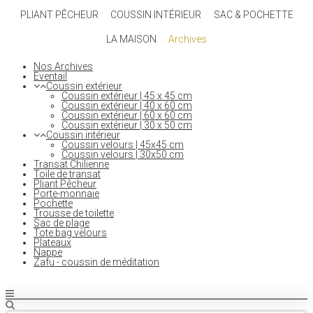
PLIANT PÊCHEUR
COUSSIN INTÉRIEUR
SAC & POCHETTE
LA MAISON
Archives
Nos Archives
Eventail
Coussin extérieur
Coussin extérieur | 45 x 45 cm
Coussin extérieur | 40 x 60 cm
Coussin extérieur | 60 x 60 cm
Coussin extérieur | 30 x 50 cm
Coussin intérieur
Coussin velours | 45x45 cm
Coussin velours | 30x50 cm
Transat Chilienne
Toile de transat
Pliant Pêcheur
Porte-monnaie
Pochette
Trousse de toilette
Sac de plage
Tote bag velours
Plateaux
Nappe
Zafu - coussin de méditation