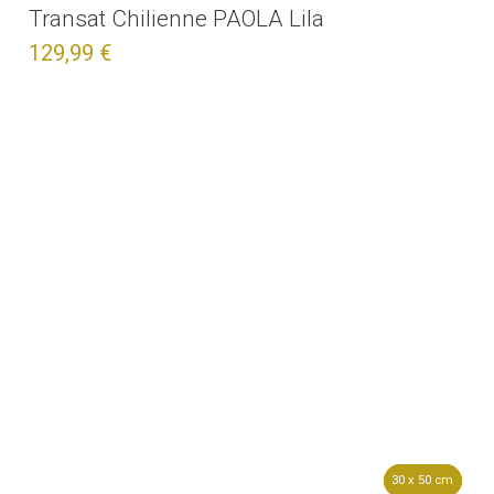
Transat Chilienne PAOLA Lila
129,99 €
30 x 50 cm
30 x 50 cm