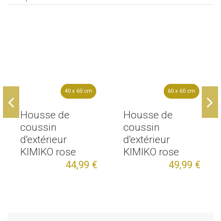
40 x 60 cm
40 x 60 cm
60 x 60 cm
60 x 60 cm
Housse de
Housse de
coussin
coussin
d'extérieur
d'extérieur
KIMIKO rose
KIMIKO rose
44,99 €
49,99 €