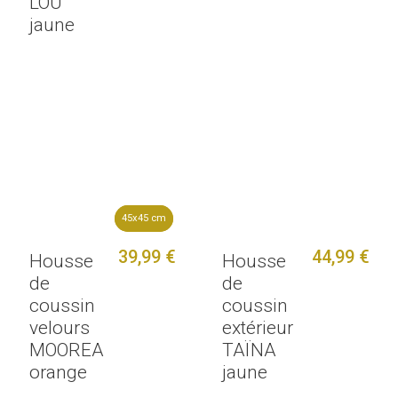
LOU
jaune
45x45 cm
45x45 cm
39,99 €
44,99 €
Housse
Housse
de
de
coussin
coussin
velours
extérieur
MOOREA
TAÏNA
orange
jaune