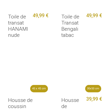
49,99 €
49,99 €
Toile de
Toile de
transat
Transat
HANAMI
Bengali
nude
tabac
45 x 45 cm
45 x 45 cm
30x50 cm
30x50 cm
39,99 €
Housse de
Housse
coussin
de