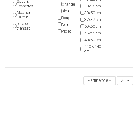
Sacs &
Orange
Pochettes
10x15 cm
Bleu
Mobilier
30x50 cm
Jardin
Rouge
37x37 cm
Toile de
Noir
60x60 cm
transat
Violet
45x45 cm
40x60 cm
140 x 140
cm
Pertinence
24