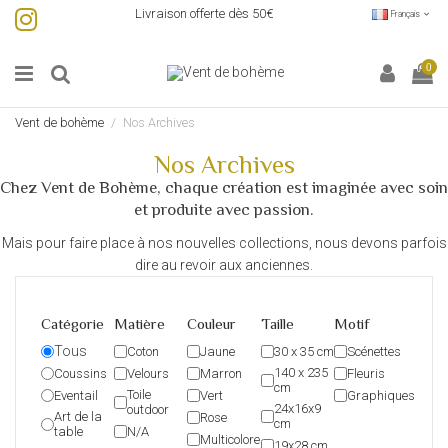
Livraison offerte dès 50€
Français
0
Vent de bohème
Nos Archives
Nos Archives
Chez Vent de Bohème, chaque création est imaginée avec soin
et produite avec passion.
Mais pour faire place à nos nouvelles collections, nous devons parfois
dire au revoir aux anciennes.
Catégorie
Matière
Couleur
Taille
Motif
Tous
Coton
Jaune
30 x 35 cm
Scénettes
140 x 235
Coussins
Velours
Marron
Fleuris
cm
Toile
Eventail
Vert
Graphiques
24x16x9
outdoor
Art de la
Rose
cm
table
N/A
Multicolore
19x28 cm