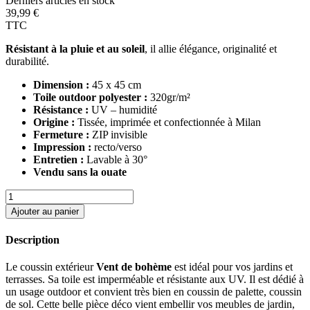
Derniers articles en stock
39,99 €
TTC
Résistant à la pluie et au soleil
, il allie élégance, originalité et
durabilité.
Dimension :
45 x 45 cm
Toile outdoor polyester :
320gr/m²
Résistance :
UV – humidité
Origine :
Tissée, imprimée et confectionnée à Milan
Fermeture :
ZIP invisible
Impression :
recto/verso
Entretien :
Lavable à 30°
Vendu sans la ouate
Ajouter au panier
Description
Le coussin extérieur
Vent de bohème
est idéal pour vos jardins et
terrasses. Sa toile est imperméable et résistante aux UV. Il est dédié à
un usage outdoor et convient très bien en coussin de palette, coussin
de sol. Cette belle pièce déco vient embellir vos meubles de jardin,