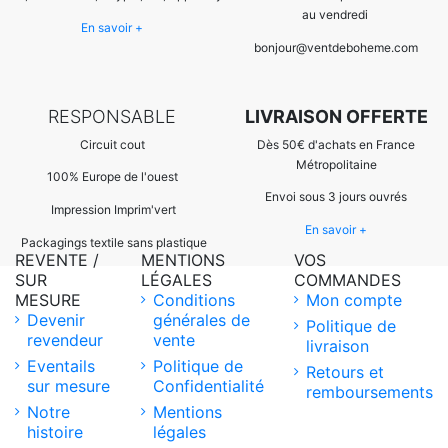
au vendredi
En savoir +
bonjour@ventdeboheme.com
RESPONSABLE
LIVRAISON OFFERTE
Circuit cout
Dès 50€ d'achats en France
Métropolitaine
100% Europ
e de l'ouest
Envoi sous 3 jours ouvrés
Impression Imprim'vert
En savoir +
 P
ackagings textile sans plastique
REVENTE /
MENTIONS
VOS
SUR
LÉGALES
COMMANDES
MESURE
Conditions
Mon compte
Devenir
générales de
Politique de
revendeur
vente
livraison
Eventails
Politique de
Retours et
sur mesure
Confidentialité
remboursements
Notre
Mentions
histoire
légales