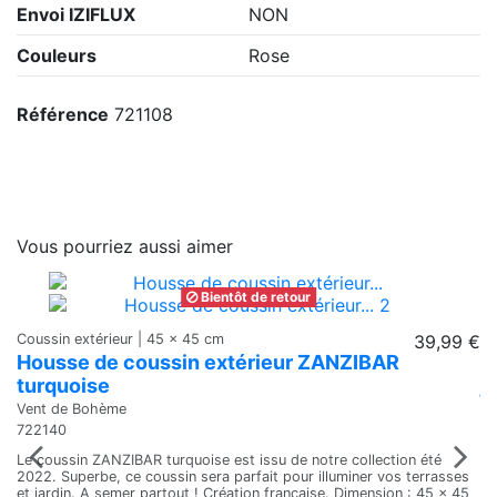
Envoi IZIFLUX
NON
Couleurs
Rose
Référence
721108
Vous pourriez aussi aimer
Bientôt de retour
Coussin extérieur | 45 x 45 cm
39,99 €
Co
Housse de coussin extérieur ZANZIBAR
H
turquoise
j
Vent de Bohème
Ve
722140
72
Le coussin ZANZIBAR turquoise est issu de notre collection été
To
2022. Superbe, ce coussin sera parfait pour illuminer vos terrasses
à 
et jardin. A semer partout ! Création française. Dimension : 45 x 45
jo