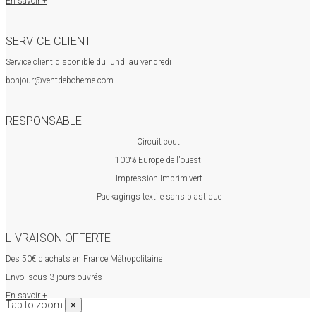
En savoir +
SERVICE CLIENT
Service client disponible du lundi au vendredi
bonjour@ventdeboheme.com
RESPONSABLE
Circuit cout
100% Europ
e de l'ouest
Impression Imprim'vert
 P
ackagings textile sans plastique
LIVRAISON OFFERTE
Dès 50€ d'achats en France Métropolitaine
Envoi sous 3 jours ouvrés
En savoir +
Tap to zoom
×