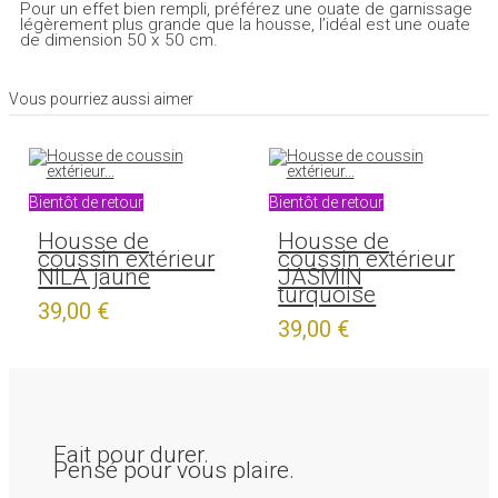
Pour un effet bien rempli, préférez une ouate de garnissage
légèrement plus grande que la housse, l’idéal est une ouate
de dimension 50 x 50 cm.
Vous pourriez aussi aimer
Bientôt de retour
Bientôt de retour
Housse de
Housse de
coussin extérieur
coussin extérieur
NILA jaune
JASMIN
turquoise
39,00 €
39,00 €
Bientôt de retour
Bientôt de retour
Fait pour durer.
Housse de
Pensé pour vous plaire.
Housse de
Housse de
coussin extérieur
coussin extérieur
coussin extérieur