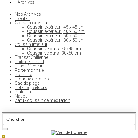
Archives
Nos Archives
Eventail
Coussin extérieur
Coussin extérieur | 45 x 45 cm
Coussin extérieur | 40 x 60 cm
Coussin extérieur | 60 x 60 cm
Coussin extérieur | 30 x 50 cm
Coussin intérieur
Coussin velours | 45x45 cm
Coussin velours | 30x50 cm
Transat Chilienne
Toile de transat
Pliant Pêcheur
Porte-monnaie
Pochette
Trousse de toilette
Sac de plage
Tote bag velours
Plateaux
Nappe
Zafu - coussin de méditation
0