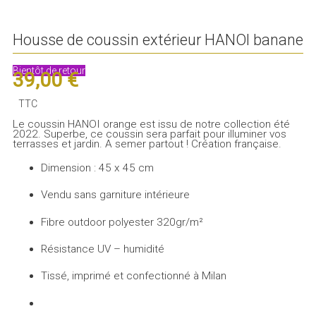
Housse de coussin extérieur HANOI banane
Bientôt de retour
39,00 €
TTC
Le coussin HANOI orange est issu de notre collection été
2022. Superbe, ce coussin sera parfait pour illuminer vos
terrasses et jardin. A semer partout ! Création française.
Dimension : 45 x 45 cm
Vendu sans garniture intérieure
Fibre outdoor polyester 320gr/m²
Résistance UV – humidité
Tissé, imprimé et confectionné à Milan