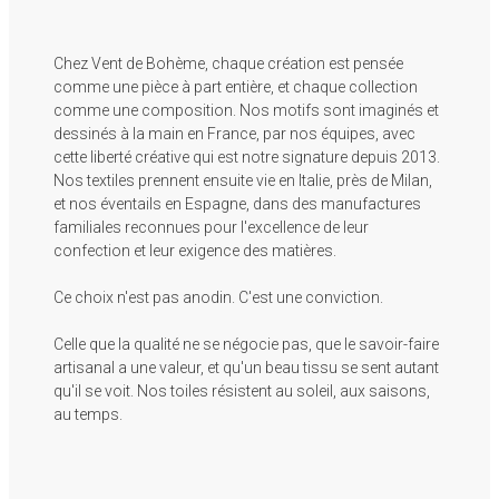
ROSALIE jaune
ZANZIBAR
NILA turquoise
turquoise
39,99 €
47,00 €
Chez Vent de Bohème, chaque création est pensée
39,99 €
comme une pièce à part entière, et chaque collection
comme une composition. Nos motifs sont imaginés et
dessinés à la main en France, par nos équipes, avec
cette liberté créative qui est notre signature depuis 2013.
Nos textiles prennent ensuite vie en Italie, près de Milan,
et nos éventails en Espagne, dans des manufactures
familiales reconnues pour l'excellence de leur
confection et leur exigence des matières.
Ce choix n'est pas anodin. C'est une conviction.
Celle que la qualité ne se négocie pas, que le savoir-faire
artisanal a une valeur, et qu'un beau tissu se sent autant
qu'il se voit. Nos toiles résistent au soleil, aux saisons,
au temps.