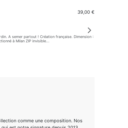
39,00 €
Accueil
Housse de co
Vent de Bohème
722127
rdin. A semer partout ! Création française. Dimension :
Le coussin NILA ver
onné à Milan ZIP invisible...
x 45 cm Vendu sans 
En réassort
ollection comme une composition. Nos
 qui est notre signature depuis 2013.