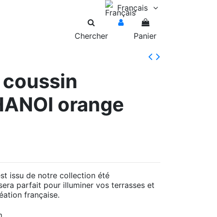
Français
Chercher
Panier
 coussin
 HANOI orange
t issu de notre collection été
era parfait pour illuminer vos terrasses et
éation française.
m