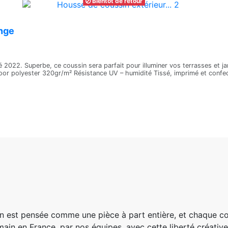
Bientôt de retour
ange
 2022. Superbe, ce coussin sera parfait pour illuminer vos terrasses et ja
or polyester 320gr/m² Résistance UV – humidité Tissé, imprimé et confecti
n est pensée comme une pièce à part entière, et chaque c
main en France, par nos équipes, avec cette liberté créative