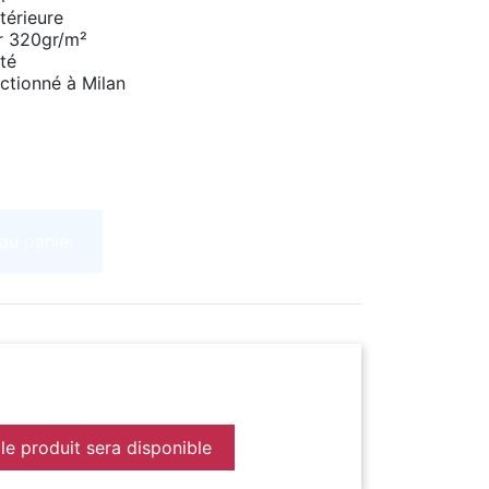
térieure
r 320gr/m²
té
ctionné à Milan
 au panier
le produit sera disponible