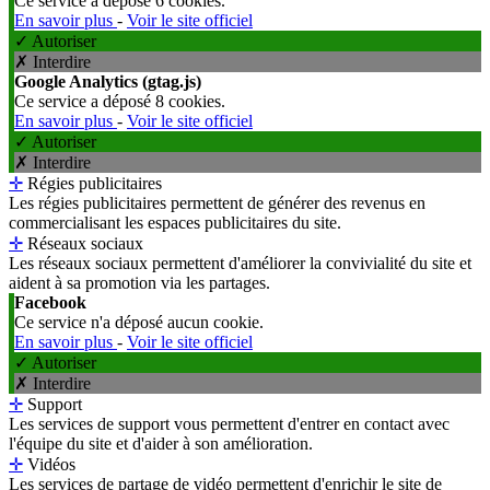
Ce service a déposé 6 cookies.
En savoir plus
-
Voir le site officiel
✓ Autoriser
✗ Interdire
Google Analytics (gtag.js)
Ce service a déposé 8 cookies.
En savoir plus
-
Voir le site officiel
✓ Autoriser
✗ Interdire
✛
Régies publicitaires
Les régies publicitaires permettent de générer des revenus en
commercialisant les espaces publicitaires du site.
✛
Réseaux sociaux
Les réseaux sociaux permettent d'améliorer la convivialité du site et
aident à sa promotion via les partages.
Facebook
Ce service n'a déposé aucun cookie.
En savoir plus
-
Voir le site officiel
✓ Autoriser
✗ Interdire
✛
Support
Les services de support vous permettent d'entrer en contact avec
l'équipe du site et d'aider à son amélioration.
✛
Vidéos
Les services de partage de vidéo permettent d'enrichir le site de