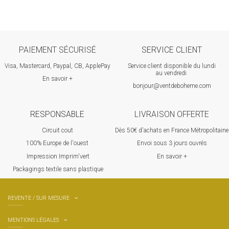
PAIEMENT SÉCURISÉ
SERVICE CLIENT
Visa, Mastercard, Paypal, CB, ApplePay
Service client disponible du lundi
au vendredi
En savoir +
bonjour@ventdeboheme.com
RESPONSABLE
LIVRAISON OFFERTE
Circuit cout
Dès 50€ d'achats en France Métropolitaine
100% Europ
e de l'ouest
Envoi sous 3 jours ouvrés
Impression Imprim'vert
En savoir +
 P
ackagings textile sans plastique
REVENTE / SUR MESURE
MENTIONS LÉGALES