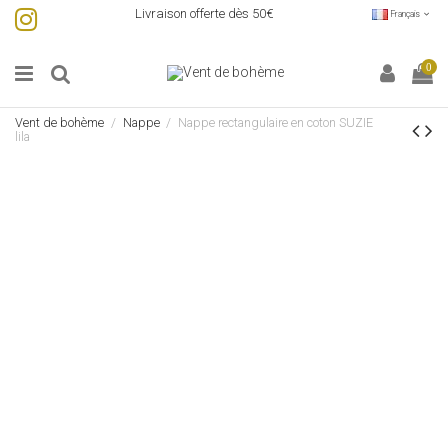
Livraison offerte dès 50€
Français
0
Vent de bohème
Nappe
Nappe rectangulaire en coton SUZIE
lila