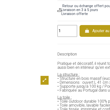
Retour ou échange offert pour
Livraison en 3 à 5 jours
Livraison offerte
Ajouter au
Description
Pratique et décoratif, il réunit
aussi bien en intérieur qu’en ext
La structure :
• Structure en bois massif (euc
• Dimensions : ouvert L 41 cm 
• Supporte jusqu'à 100 kg / Poi
• Fabriquée au Portugal dans u
La toile :
• Toile outdoor durable 100% p
• Toile amovible, lavable faci
• Toile tissée, imprimée et con