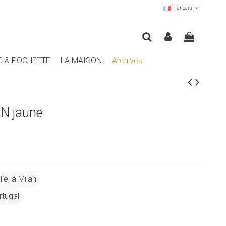
Français
C & POCHETTE
LA MAISON
Archives
ON jaune
ie, à Milan
rtugal