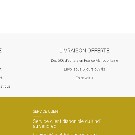
E
LIVRAISON OFFERTE
Dès 50€ d'achats en France Métropolitaine
st
Envoi sous 3 jours ouvrés
rt
En savoir +
astique
SERVICE CLIENT
Service client disponible du lundi
au vendredi
s
bonjour@ventdeboheme.com