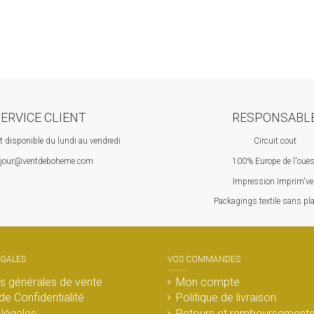
ERVICE CLIENT
RESPONSABL
nt disponible du lundi au vendredi
Circuit cout
jour@ventdeboheme.com
100% Europ
e de l'oue
Impression Imprim've
 P
ackagings textile sans pl
ÉGALES
VOS COMMANDES
s générales de vente
Mon compte
de Confidentialité
Politique de livraison
légales
Retours et remboursement