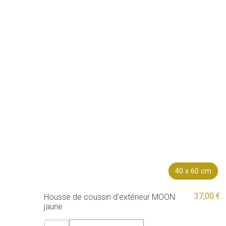
40 x 60 cm
40 x 60 cm
37,00 €
Housse de coussin d'extérieur MOON
jaune