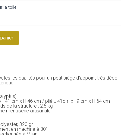
 la toile
 panier
 toutes les qualités pour un petit siège d’appoint très déco
érieur.
alyptus)
x l 41 cm x H 46 cm / plié L 41cm x l 9 cm x H 64 cm
ds de la structure : 2,5 kg
ne menuiserie artisanale
olyester, 320 gr
lement en machine à 30°
fectionnée à Milan