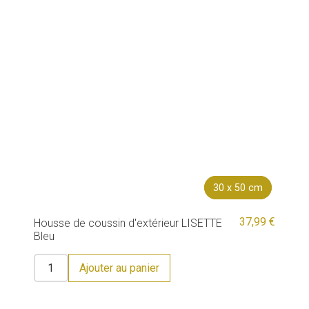
30 x 50 cm
30 x 50 cm
37,99 €
Housse de coussin d'extérieur LISETTE
Bleu
Ajouter au panier