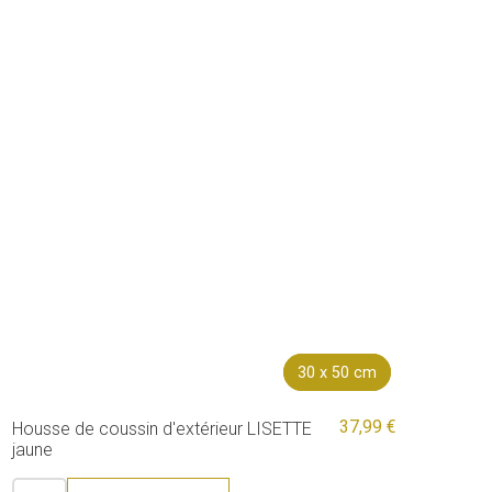
30 x 50 cm
30 x 50 cm
37,99 €
Housse de coussin d'extérieur LISETTE
jaune