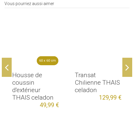
Vous pourriez aussi aimer
60 x 60 cm
60 x 60 cm
Housse de
Transat
coussin
Chilienne THAIS
d'extérieur
celadon
THAIS celadon
129,99 €
49,99 €