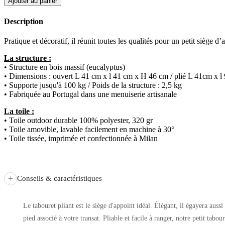
Ajouter au panier
Description
Pratique et décoratif, il réunit toutes les qualités pour un petit siège d
La structure :
• Structure en bois massif (eucalyptus)
• Dimensions : ouvert L 41 cm x l 41 cm x H 46 cm / plié L 41cm x 
• Supporte jusqu'à 100 kg / Poids de la structure : 2,5 kg
• Fabriquée au Portugal dans une menuiserie artisanale
La toile :
• Toile outdoor durable 100% polyester, 320 gr
• Toile amovible, lavable facilement en machine à 30°
• Toile tissée, imprimée et confectionnée à Milan
+
Conseils & caractéristiques
Le tabouret pliant est le siège d'appoint idéal. Élégant, il égayera auss
pied associé à votre transat. Pliable et facile à ranger, notre petit tabo