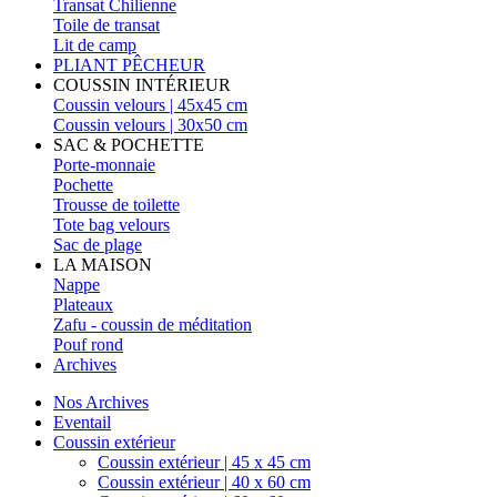
Transat Chilienne
Toile de transat
Lit de camp
PLIANT PÊCHEUR
COUSSIN INTÉRIEUR
Coussin velours | 45x45 cm
Coussin velours | 30x50 cm
SAC & POCHETTE
Porte-monnaie
Pochette
Trousse de toilette
Tote bag velours
Sac de plage
LA MAISON
Nappe
Plateaux
Zafu - coussin de méditation
Pouf rond
Archives
Nos Archives
Eventail
Coussin extérieur
Coussin extérieur | 45 x 45 cm
Coussin extérieur | 40 x 60 cm