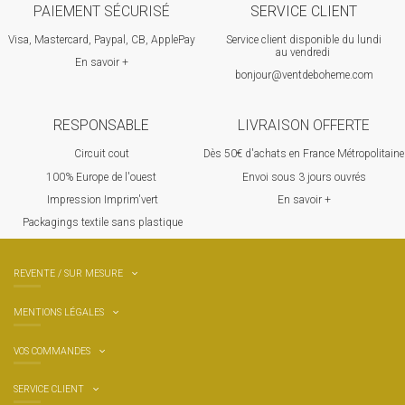
PAIEMENT SÉCURISÉ
SERVICE CLIENT
Visa, Mastercard, Paypal, CB, ApplePay
Service client disponible du lundi
au vendredi
En savoir +
bonjour@ventdeboheme.com
RESPONSABLE
LIVRAISON OFFERTE
Circuit cout
Dès 50€ d'achats en France Métropolitaine
100% Europ
e de l'ouest
Envoi sous 3 jours ouvrés
Impression Imprim'vert
En savoir +
 P
ackagings textile sans plastique
REVENTE / SUR MESURE
MENTIONS LÉGALES
VOS COMMANDES
SERVICE CLIENT