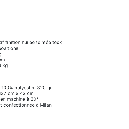
f finition huilée teintée teck
positions
g
 cm
4 kg
 100% polyester, 320 gr
: 127 cm x 43 cm
e en machine à 30°
et confectionnée à Milan