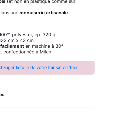
ois
(et non en plastique comme sur
dans une
menuiserie artisanale
00% polyester, ép. 320 gr
: 132 cm x 43 cm
 facilement
en machine à 30°
et confectionnée à Milan
nger la toile de votre transat en 1min
ues