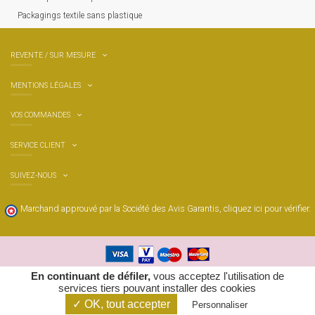
 P
ackagings textile sans plastique
REVENTE / SUR MESURE
MENTIONS LÉGALES
VOS COMMANDES
SERVICE CLIENT
SUIVEZ-NOUS
Marchand approuvé par la Société des Avis Garantis,
cliquez ici pour vérifier
.
En continuant de défiler,
vous acceptez l'utilisation de
services tiers pouvant installer des cookies
© 2026 Vent de Bohème - Tous droits réservés
✓ OK, tout accepter
Personnaliser