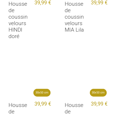
39,99 €
39,99 €
Housse
Housse
de
de
coussin
coussin
velours
velours
HINDI
MIA Lila
doré
30x50 cm
30x50 cm
30x50 cm
30x50 cm
39,99 €
39,99 €
Housse
Housse
de
de