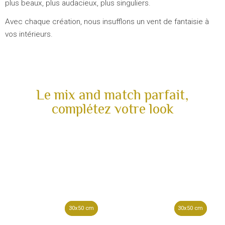
plus beaux, plus audacieux, plus singuliers.
Avec chaque création, nous insufflons un vent de fantaisie à
vos intérieurs.
Le mix and match parfait,
complétez votre look
30x50 cm
30x50 cm
30x50 cm
30x50 cm