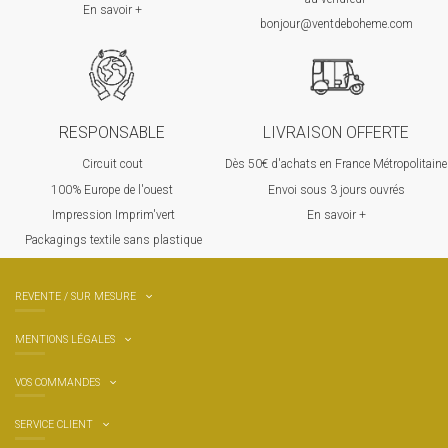
En savoir +
bonjour@ventdeboheme.com
RESPONSABLE
LIVRAISON OFFERTE
Circuit cout
Dès 50€ d'achats en France Métropolitaine
100% Europ
e de l'ouest
Envoi sous 3 jours ouvrés
Impression Imprim'vert
En savoir +
 P
ackagings textile sans plastique
REVENTE / SUR MESURE
MENTIONS LÉGALES
VOS COMMANDES
SERVICE CLIENT