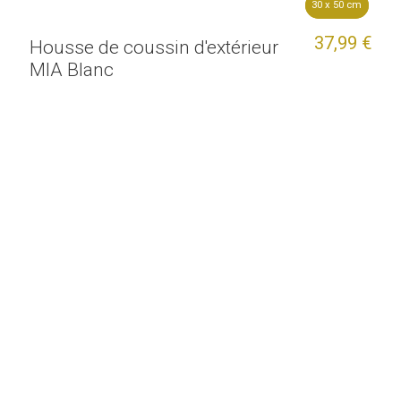
30 x 50 cm
30 x 50 cm
37,99 €
Housse de coussin d'extérieur
MIA Blanc