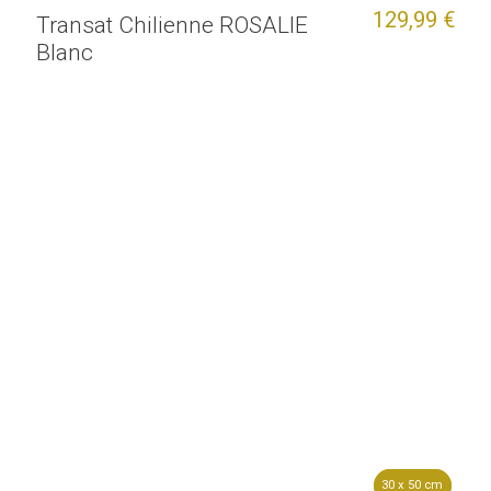
129,99 €
Transat Chilienne ROSALIE
Blanc
30 x 50 cm
30 x 50 cm