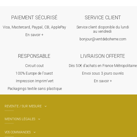
PAIEMENT SÉCURISÉ
SERVICE CLIENT
Visa, Mastercard, Paypal, CB, ApplePay
Service client disponible du lundi
au vendredi
En savoir +
bonjour@ventdeboheme.com
RESPONSABLE
LIVRAISON OFFERTE
Circuit cout
Dès 50€ d'achats en France Métropolitaine
100% Europ
e de l'ouest
Envoi sous 3 jours ouvrés
Impression Imprim'vert
En savoir +
 P
ackagings textile sans plastique
REVENTE / SUR MESURE
MENTIONS LÉGALES
VOS COMMANDES