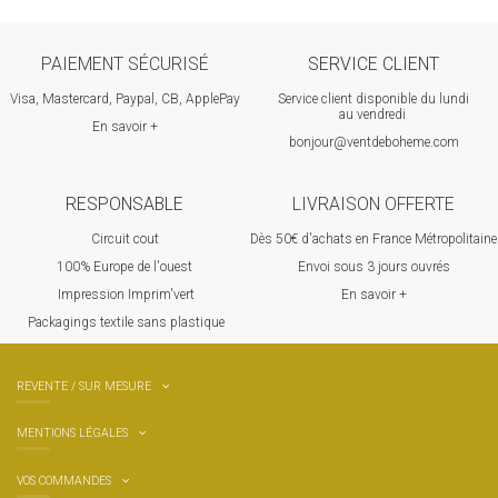
PAIEMENT SÉCURISÉ
SERVICE CLIENT
Visa, Mastercard, Paypal, CB, ApplePay
Service client disponible du lundi
au vendredi
En savoir +
bonjour@ventdeboheme.com
RESPONSABLE
LIVRAISON OFFERTE
Circuit cout
Dès 50€ d'achats en France Métropolitaine
100% Europ
e de l'ouest
Envoi sous 3 jours ouvrés
Impression Imprim'vert
En savoir +
 P
ackagings textile sans plastique
REVENTE / SUR MESURE
MENTIONS LÉGALES
VOS COMMANDES