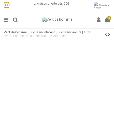
Livraison offerte dès 50€
Français
0
Vent de bohème
Coussin intérieur
Coussin velours | 45x45
cm
Housse de coussin velours CARO doré