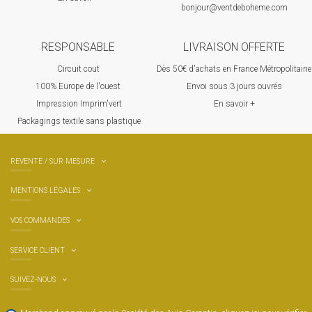
bonjour@ventdeboheme.com
RESPONSABLE
LIVRAISON OFFERTE
Circuit cout
Dès 50€ d'achats en France Métropolitaine
100% Europ
e de l'ouest
Envoi sous 3 jours ouvrés
Impression Imprim'vert
En savoir +
 P
ackagings textile sans plastique
REVENTE / SUR MESURE
MENTIONS LÉGALES
VOS COMMANDES
SERVICE CLIENT
SUIVEZ-NOUS