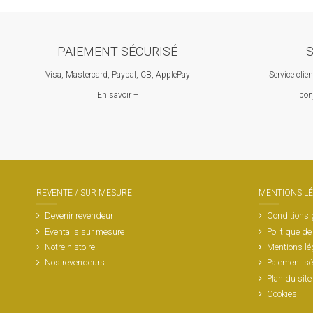
PAIEMENT SÉCURISÉ
S
Visa, Mastercard, Paypal, CB, ApplePay
Service clie
En savoir +
bon
REVENTE / SUR MESURE
MENTIONS L
Devenir revendeur
Conditions 
Eventails sur mesure
Politique de
Notre histoire
Mentions lé
Nos revendeurs
Paiement sé
Plan du site
Cookies