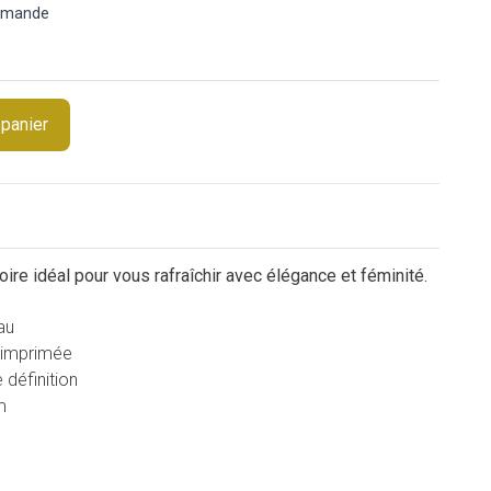
ommande
 panier
ire idéal pour vous rafraîchir avec élégance et féminité.
au
 imprimée
 définition
m