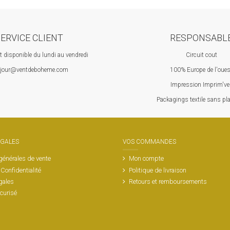
ERVICE CLIENT
RESPONSABL
nt disponible du lundi au vendredi
Circuit cout
jour@ventdeboheme.com
100% Europ
e de l'oue
Impression Imprim've
 P
ackagings textile sans pl
ÉGALES
VOS COMMANDES
générales de vente
Mon compte
 Confidentialité
Politique de livraison
gales
Retours et remboursements
curisé