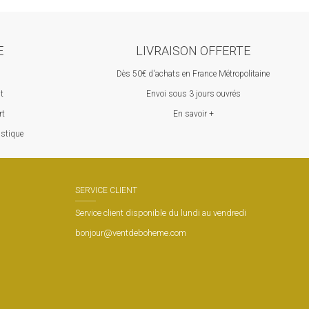
E
LIVRAISON OFFERTE
Dès 50€ d'achats en France Métropolitaine
st
Envoi sous 3 jours ouvrés
rt
En savoir +
astique
SERVICE CLIENT
Service client disponible du lundi au vendredi
bonjour@ventdeboheme.com