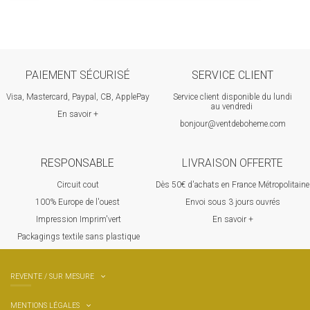
PAIEMENT SÉCURISÉ
SERVICE CLIENT
Visa, Mastercard, Paypal, CB, ApplePay
Service client disponible du lundi
au vendredi
En savoir +
bonjour@ventdeboheme.com
RESPONSABLE
LIVRAISON OFFERTE
Circuit cout
Dès 50€ d'achats en France Métropolitaine
100% Europ
e de l'ouest
Envoi sous 3 jours ouvrés
Impression Imprim'vert
En savoir +
 P
ackagings textile sans plastique
REVENTE / SUR MESURE
MENTIONS LÉGALES