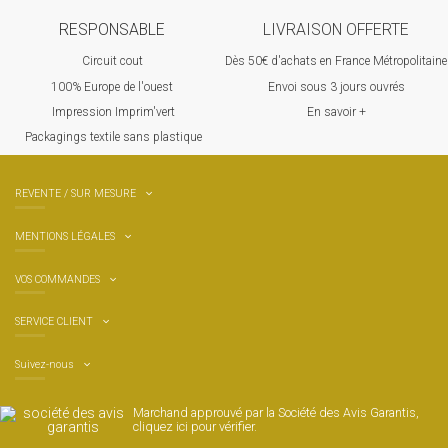
RESPONSABLE
LIVRAISON OFFERTE
Circuit cout
Dès 50€ d'achats en France Métropolitaine
100% Europ
e de l'ouest
Envoi sous 3 jours ouvrés
Impression Imprim'vert
En savoir +
 P
ackagings textile sans plastique
REVENTE / SUR MESURE
MENTIONS LÉGALES
VOS COMMANDES
SERVICE CLIENT
Suivez-nous
Marchand approuvé par la Société des Avis Garantis,
cliquez ici pour vérifier
.